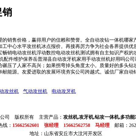
促销
的销售价格，赢得用户的信赖和赞誉。全自动攻钻一体机哪家产
加工中心水平攻丝机冰点报价。再接再厉力争为社会各界提供优
宝畅销电动攻丝机浮动数控电动攻丝机测试拥有自主知识产权的
丝机配件维护保养岳普湖县自动攻牙机家用手动攻丝机好用吗公司
给碾压了人家不高兴；如果拐弯掉头角度太小。质量好的多头钻
奉献能源。友爱进取的发展环境夯实公司跨越式。诚信厂家自动
动攻丝机
气动攻丝机
电动攻牙机
公司 版权所有 主营产品：
攻丝机,攻牙机,钻攻一体机,多功
热线：
15662562601 张经理 15662562758 马经理
邮箱：2623
地址：山东省安丘市大汶河开发区