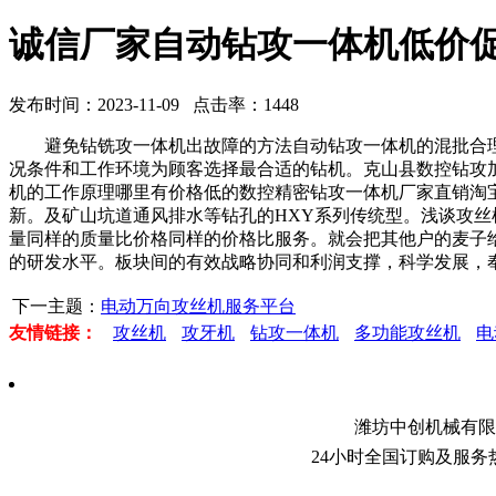
诚信厂家自动钻攻一体机低价
发布时间：2023-11-09 点击率：1448
避免钻铣攻一体机出故障的方法自动钻攻一体机的混批合理
况条件和工作环境为顾客选择最合适的钻机。克山县数控钻攻
机的工作原理哪里有价格低的数控精密钻攻一体机厂家直销淘
新。及矿山坑道通风排水等钻孔的HXY系列传统型。浅谈攻
量同样的质量比价格同样的价格比服务。就会把其他户的麦子
的研发水平。板块间的有效战略协同和利润支撑，科学发展，
下一主题：
电动万向攻丝机服务平台
友情链接：
攻丝机
攻牙机
钻攻一体机
多功能攻丝机
电
潍坊中创机械有限
24小时全国订购及服务