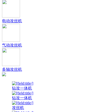
电动攻丝机
气动攻丝机
多轴攻丝机
钻攻一体机
钻攻一体机
攻丝机