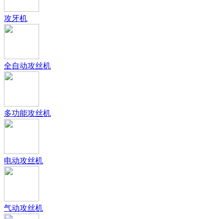
攻牙机
全自动攻丝机
多功能攻丝机
电动攻丝机
气动攻丝机