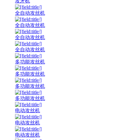
攻牙机
全自动攻丝机
全自动攻丝机
全自动攻丝机
全自动攻丝机
多功能攻丝机
多功能攻丝机
多功能攻丝机
多功能攻丝机
电动攻丝机
电动攻丝机
电动攻丝机