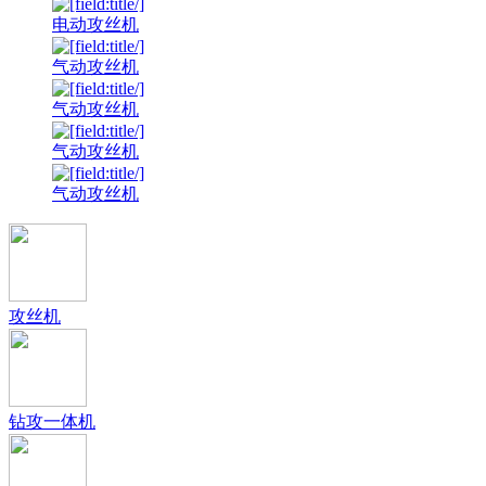
电动攻丝机
气动攻丝机
气动攻丝机
气动攻丝机
气动攻丝机
攻丝机
钻攻一体机