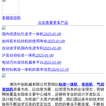
多轴攻丝机
点击查看更多产品
国内优质钻孔攻牙一体机
2025-01-09
如何延长钻丝机的使用寿命
2025-01-09
自动攻牙机国内先进专利
2025-01-09
泸县自动钻攻一体机
2025-01-09
电动万向攻丝机服务平台
2025-01-09
数控钻铣攻一体机的基本信息
2024-12-19
潍坊中创机械有限公司贯彻以
钻攻一体机
，
攻丝机
，
气动
攻丝机
质量为先，以信誉为重，以管理为本的企业理念，营销
网络覆盖全国各主要中心城市，还拥有专业的设计开发队伍，
设计能力强。为答谢广大用户的厚爱，我们愿以多年的技术经
验和不断追求完美的坚定信念，助您的事业不断发展。不断创